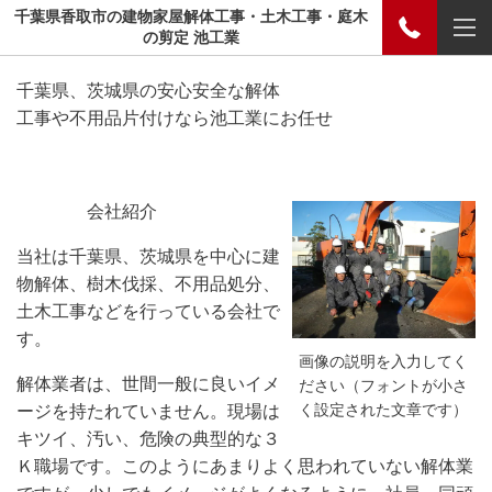
千葉県香取市の建物家屋解体工事・土木工事・庭木
の剪定 池工業
千葉県、茨城県の安心安全な解体
工事や不用品片付けなら池工業にお任せ
会社紹介
当社は千葉県、茨城県を中心に建
物解体、樹木伐採、不用品処分、
土木工事などを行っている会社で
す。
画像の説明を入力してく
解体業者は、世間一般に良いイメ
ださい（フォントが小さ
く設定された文章です）
ージを持たれていません。現場は
キツイ、汚い、危険の典型的な３
Ｋ職場です。このようにあまりよく思われていない解体業