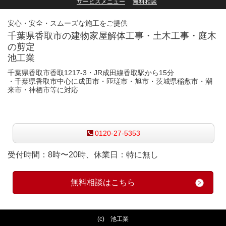
サービスメニュー
無料相談
安心・安全・スムーズな施工をご提供
千葉県香取市の建物家屋解体工事・土木工事・庭木
の剪定
池工業
千葉県香取市香取1217-3・
JR成田線香取駅から
15分
・千葉県香取市中心に成田市・匝瑳市・旭市・茨城県稲敷市・潮
来市・神栖市等に対応
お気軽にお問合せください
0120-27-5353
受付時間：
8時〜20時、
休業日：特に無し
無料相談はこちら
(c) 池工業